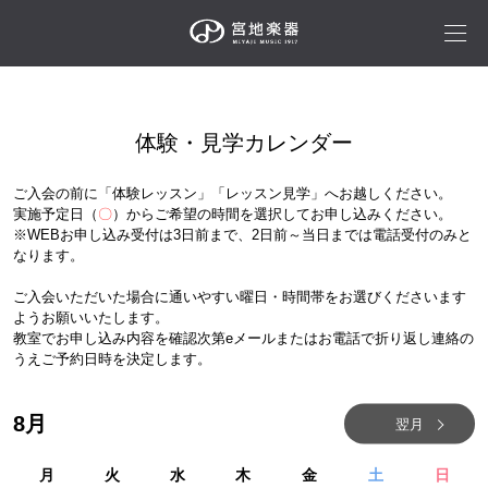
体験・見学カレンダー
ご入会の前に「体験レッスン」「レッスン見学」へお越しください。
実施予定日（
〇
）からご希望の時間を選択してお申し込みください。
※WEBお申し込み受付は3日前まで、2日前～当日までは電話受付のみと
なります。
ご入会いただいた場合に通いやすい曜日・時間帯をお選びくださいます
ようお願いいたします。
教室でお申し込み内容を確認次第eメールまたはお電話で折り返し連絡の
うえご予約日時を決定します。
8
月
翌月
月
火
水
木
金
土
日