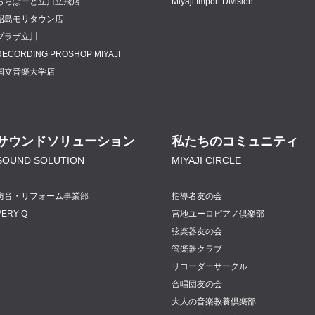
ららぽーと立川立飛店
Miyaji Import Division
昭島モリタウン店
プラザ立川
RECORDING PROSHOP MIYAJI
国立音楽大学店
サウンドソリューション
私たちのコミュニティ
SOUND SOLUTION
MIYAJI CIRCLE
防音・リフォーム事業部
指導者友の会
VERY-Q
宮地ユーロピアノ倶楽部
弦楽器友の会
管楽器クラブ
リコーダーサークル
合唱団友の会
大人の音楽教養倶楽部