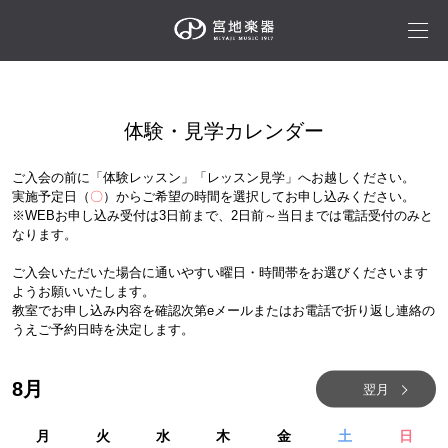
体験・見学カレンダー
ご入会の前に「体験レッスン」「レッスン見学」へお越しください。
実施予定日（
〇
）からご希望の時間を選択してお申し込みください。
※WEBお申し込み受付は3日前まで、2日前～当日までは電話受付のみと
なります。
ご入会いただいた場合に通いやすい曜日・時間帯をお選びくださいます
ようお願いいたします。
教室でお申し込み内容を確認次第eメールまたはお電話で折り返し連絡の
うえご予約日時を決定します。
8
月
翌月
月
火
水
木
金
土
日