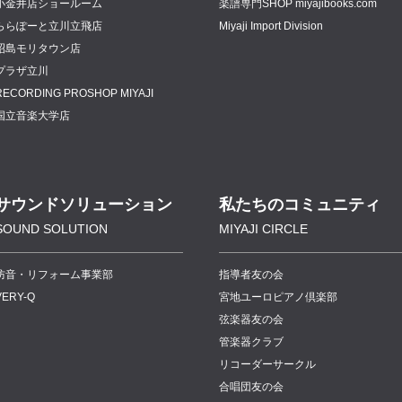
小金井店ショールーム
楽譜専門
SHOP miyajibooks.com
ららぽーと立川立飛店
Miyaji Import Division
昭島モリタウン店
プラザ立川
RECORDING PROSHOP MIYAJI
国立音楽大学店
サウンドソリューション
私たちのコミュニティ
SOUND SOLUTION
MIYAJI CIRCLE
防音・リフォーム事業部
指導者友の会
VERY-Q
宮地ユーロピアノ倶楽部
弦楽器友の会
管楽器クラブ
リコーダーサークル
合唱団友の会