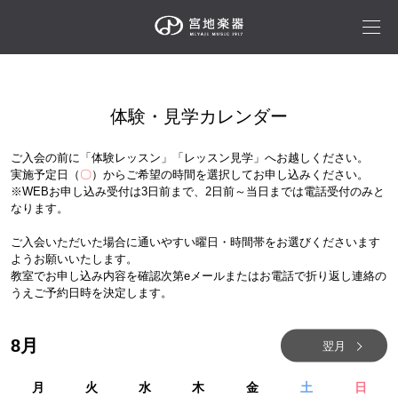
体験・見学カレンダー
ご入会の前に「体験レッスン」「レッスン見学」へお越しください。
実施予定日（
〇
）からご希望の時間を選択してお申し込みください。
※WEBお申し込み受付は3日前まで、2日前～当日までは電話受付のみと
なります。
ご入会いただいた場合に通いやすい曜日・時間帯をお選びくださいます
ようお願いいたします。
教室でお申し込み内容を確認次第eメールまたはお電話で折り返し連絡の
うえご予約日時を決定します。
8
月
翌月
月
火
水
木
金
土
日