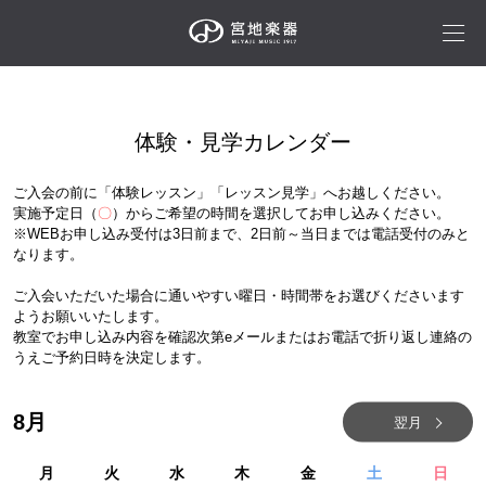
体験・見学カレンダー
ご入会の前に「体験レッスン」「レッスン見学」へお越しください。
実施予定日（
〇
）からご希望の時間を選択してお申し込みください。
※WEBお申し込み受付は3日前まで、2日前～当日までは電話受付のみと
なります。
ご入会いただいた場合に通いやすい曜日・時間帯をお選びくださいます
ようお願いいたします。
教室でお申し込み内容を確認次第eメールまたはお電話で折り返し連絡の
うえご予約日時を決定します。
8
月
翌月
月
火
水
木
金
土
日