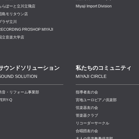
ららぽーと立川立飛店
Miyaji Import Division
昭島モリタウン店
プラザ立川
RECORDING PROSHOP MIYAJI
国立音楽大学店
サウンドソリューション
私たちのコミュニティ
SOUND SOLUTION
MIYAJI CIRCLE
防音・リフォーム事業部
指導者友の会
VERY-Q
宮地ユーロピアノ倶楽部
弦楽器友の会
管楽器クラブ
リコーダーサークル
合唱団友の会
大人の音楽教養倶楽部