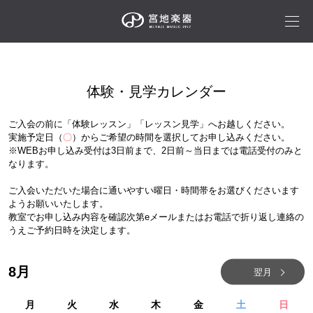
体験・見学カレンダー
ご入会の前に「体験レッスン」「レッスン見学」へお越しください。
実施予定日（
〇
）からご希望の時間を選択してお申し込みください。
※WEBお申し込み受付は3日前まで、2日前～当日までは電話受付のみと
なります。
ご入会いただいた場合に通いやすい曜日・時間帯をお選びくださいます
ようお願いいたします。
教室でお申し込み内容を確認次第eメールまたはお電話で折り返し連絡の
うえご予約日時を決定します。
8
月
翌月
月
火
水
木
金
土
日