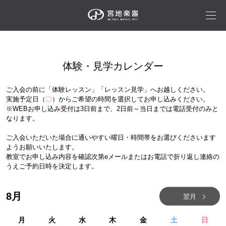
体験・見学カレンダー
ご入会の前に「体験レッスン」「レッスン見学」へお越しください。
実施予定日（
〇
）からご希望の時間を選択してお申し込みください。
※WEBお申し込み受付は3日前まで、2日前～当日までは電話受付のみと
なります。
ご入会いただいた場合に通いやすい曜日・時間帯をお選びくださいます
ようお願いいたします。
教室でお申し込み内容を確認次第eメールまたはお電話で折り返し連絡の
うえご予約日時を決定します。
8
月
翌月
月
火
水
木
金
土
日