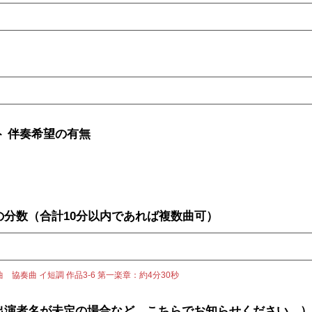
スト 伴奏希望の有無
曲の分数（合計10分以内であれば複数曲可）
協奏曲 イ短調 作品3-6 第一楽章：約4分30秒
（ご出演者名が未定の場合など、こちらでお知らせください。）