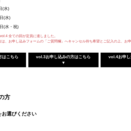
日(水)
2日(水)
23日(水・祝)
.3・vol.4 全ての回が定員に達しました。
方は、お申し込みフォームの「ご質問欄」へキャンセル待ち希望とご記入の上、お
の方はこちら
vol.3お申し込みの方はこちら
vol.4お
▼
加の方
分をお選びください