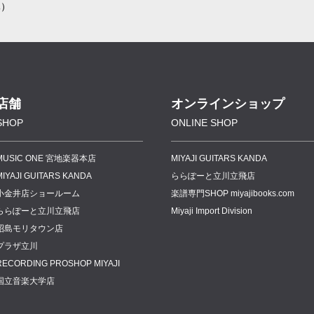
休）
店舗
オンラインショップ
SHOP
ONLINE SHOP
MUSIC ONE 宮地楽器本店
MIYAJI GUITARS KANDA
MIYAJI GUITARS KANDA
ららぽーと立川立飛店
小金井店ショールーム
楽譜専門
SHOP miyajibooks.com
ららぽーと立川立飛店
Miyaji Import Division
昭島モリタウン店
プラザ立川
RECORDING PROSHOP MIYAJI
国立音楽大学店