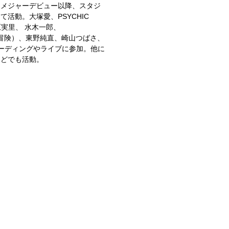
けメジャーデビュー以降、スタジ
活動。大塚愛、PSYCHIC
原実里、 水木一郎、
な冒険）、東野純直、崎山つばさ、
数のレコーディングやライブに参加。他に
などでも活動。