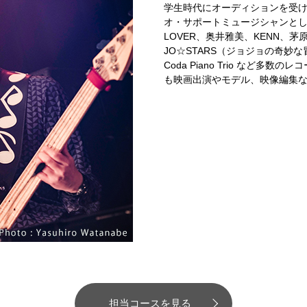
学生時代にオーディションを受
オ・サポートミュージシャンとして
LOVER、奥井雅美、KENN、茅
JO☆STARS（ジョジョの奇妙
Coda Piano Trio など多
も映画出演やモデル、映像編集
担当コースを見る