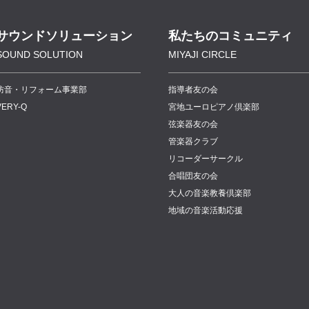
サウンドソリューション
私たちのコミュニティ
SOUND SOLUTION
MIYAJI CIRCLE
防音・リフォーム事業部
指導者友の会
VERY-Q
宮地ユーロピアノ倶楽部
弦楽器友の会
管楽器クラブ
リコーダーサークル
合唱団友の会
大人の音楽教養倶楽部
地域の音楽活動応援