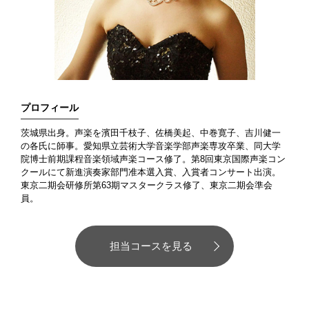
プロフィール
茨城県出身。声楽を濱田千枝子、佐橋美起、中巻寛子、吉川健一
の各氏に師事。愛知県立芸術大学音楽学部声楽専攻卒業、同大学
院博士前期課程音楽領域声楽コース修了。第8回東京国際声楽コン
クールにて新進演奏家部門准本選入賞、入賞者コンサート出演。
東京二期会研修所第63期マスタークラス修了、東京二期会準会
員。
担当コースを見る