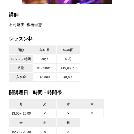
講師
石村麻美
板橋理恵
レッスン料
回数
年40回
年40回
レッスン時間
30分
45分
月謝
¥12,980〜
¥19,030〜
入会金
¥8,800
¥8,800
開講曜日 時間・時間帯
月
火
水
木
13:00～18:00
✕
✕
✕
金
土
日
15:30～20:30
✕
✕