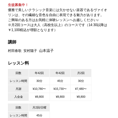
生徒募集中！
優雅で美しいクラシック音楽には欠かせない楽器であるヴァイオ
リンは、その繊細な音色を自由に表現できる魅力があります。
ご興味のある方はお気軽に体験レッスンへお越しください♪
※月2回コースは大人（高校生以上）のコースです（14:30以降は
￥1,100税込が増額となります）
講師
山本温子
村田春歌
安村陽子
レッスン料
回数
年42回
年42回
月2回
レッスン時間
30分
45分
30分
月謝
¥10,780〜
¥15,730〜
¥7,480〜
入会金
¥8,800
¥8,800
¥8,800
回数
月2回/日曜
レッスン時間
45分