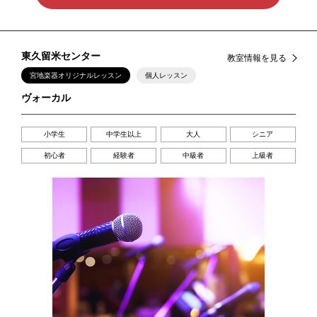
東久留米センター
教室情報を見る
宮地楽器オリジナルレッスン
個人レッスン
ヴォーカル
小学生
中学生以上
大人
シニア
初心者
経験者
中級者
上級者