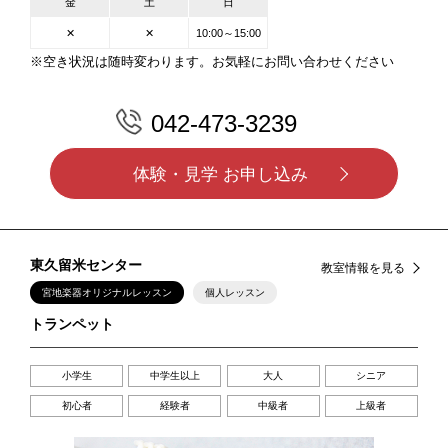
金
土
日
✕
✕
10:00～15:00
※空き状況は随時変わります。お気軽にお問い合わせください
042-473-3239
体験・見学 お申し込み
東久留米センター
教室情報を見る
宮地楽器オリジナルレッスン
個人レッスン
トランペット
小学生
中学生以上
大人
シニア
初心者
経験者
中級者
上級者