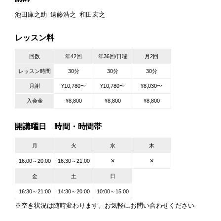
池田庫之助
遠藤浩之
和田宏之
レッスン料
回数
年42回
年36回/日曜
月2回
レッスン時間
30分
30分
30分
月謝
¥10,780〜
¥10,780〜
¥8,030〜
入会金
¥8,800
¥8,800
¥8,800
開講曜日 時間・時間帯
月
火
水
木
16:00～20:00
16:30～21:00
✕
✕
金
土
日
16:30～21:00
14:30～20:00
10:00～15:00
※空き状況は随時変わります。お気軽にお問い合わせください