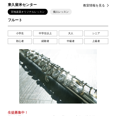
東久留米センター
教室情報を見る
宮地楽器オリジナルレッスン
個人レッスン
フルート
小学生
中学生以上
大人
シニア
初心者
経験者
中級者
上級者
生徒募集中！