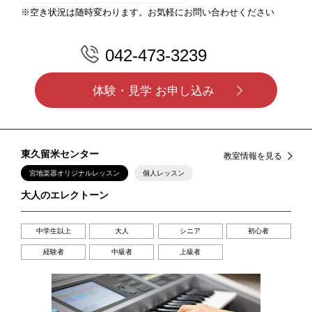
※空き状況は随時変わります。お気軽にお問い合わせください
042-473-3239
体験・見学 お申し込み
東久留米センター
教室情報を見る
宮地楽器オリジナルレッスン
個人レッスン
大人のエレクトーン
中学生以上
大人
シニア
初心者
経験者
中級者
上級者