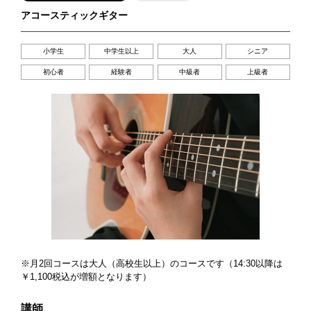
アコースティックギター
小学生
中学生以上
大人
シニア
初心者
経験者
中級者
上級者
※月2回コースは大人（高校生以上）のコースです（14:30以降は
￥1,100税込が増額となります）
講師