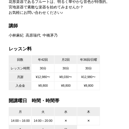
花形楽器であるフルートは、明るく華やかな音色が特徴的。
宮地楽器で素敵な楽器を始めてみませんか？
お気軽にお問い合わせください♪
講師
小林麻紀
高原瑞代
中橋茅乃
レッスン料
回数
年42回
月2回
年36回/日曜
レッスン時間
30分
30分
30分
月謝
¥12,980〜
¥8,030〜
¥12,980〜
入会金
¥8,800
¥8,800
¥8,800
開講曜日 時間・時間帯
月
火
水
木
14:00～16:00
14:00～20:00
✕
✕