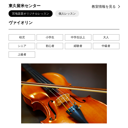
東久留米センター
教室情報を見る
宮地楽器オリジナルレッスン
個人レッスン
ヴァイオリン
幼児
小学生
中学生以上
大人
シニア
初心者
経験者
中級者
上級者