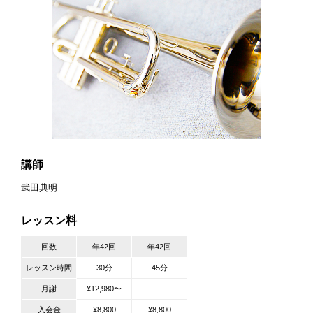
講師
武田典明
レッスン料
回数
年42回
年42回
レッスン時間
30分
45分
月謝
¥12,980〜
入会金
¥8,800
¥8,800