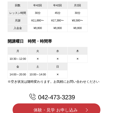
回数
年42回
年42回
月2回
レッスン時間
30分
45分
30分
月謝
¥11,880〜
¥17,380〜
¥8,580〜
入会金
¥8,800
¥8,800
¥8,800
開講曜日 時間・時間帯
月
火
水
木
10:30～12:00
✕
✕
✕
金
土
日
14:00～20:00
10:00～14:00
✕
※空き状況は随時変わります。お気軽にお問い合わせください
042-473-3239
体験・見学 お申し込み