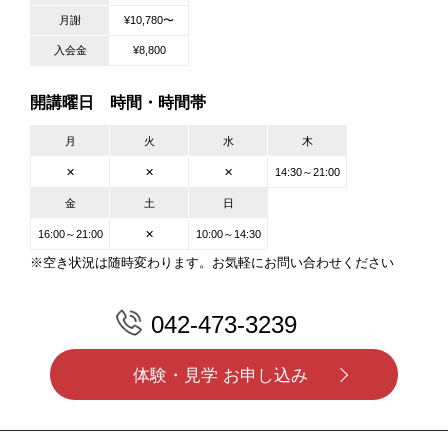
月謝
¥10,780〜
入会金
¥8,800
開講曜日 時間・時間帯
月
火
水
木
✕
✕
✕
14:30～21:00
金
土
日
16:00～21:00
✕
10:00～14:30
※空き状況は随時変わります。お気軽にお問い合わせください
042-473-3239
体験・見学 お申し込み