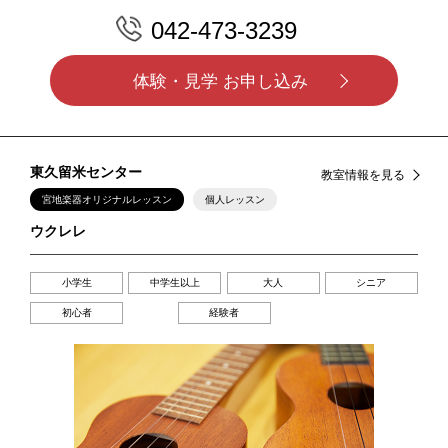
042-473-3239
体験・見学 お申し込み
東久留米センター
教室情報を見る
宮地楽器オリジナルレッスン
個人レッスン
ウクレレ
小学生
中学生以上
大人
シニア
初心者
経験者