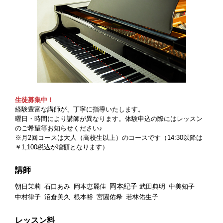
生徒募集中！
経験豊富な講師が、丁寧に指導いたします。
曜日・時間により講師が異なります。体験申込の際にはレッスン
のご希望等お知らせください♪
※月2回コースは大人（高校生以上）のコースです（14:30以降は
￥1,100税込が増額となります）
講師
岡本紀子
朝日茉莉
石口あみ
岡本恵麗佳
武田典明
中美知子
中村律子
沼倉美久
根本裕
宮園佑希
若林佑生子
レッスン料