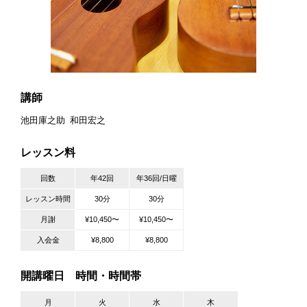
講師
池田庫之助
和田宏之
レッスン料
回数
年42回
年36回/日曜
レッスン時間
30分
30分
月謝
¥10,450〜
¥10,450〜
入会金
¥8,800
¥8,800
開講曜日 時間・時間帯
月
火
水
木