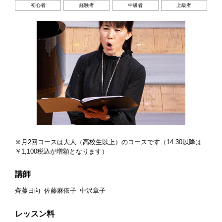
初心者
経験者
中級者
上級者
※月2回コースは大人（高校生以上）のコースです（14:30以降は
￥1,100税込が増額となります）
講師
齊藤日向
佐藤麻依子
中沢章子
レッスン料