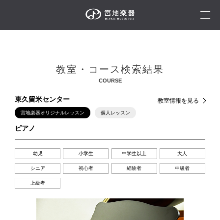
教室・コース検索結果
COURSE
東久留米センター
教室情報を見る
宮地楽器オリジナルレッスン
個人レッスン
ピアノ
幼児
小学生
中学生以上
大人
シニア
初心者
経験者
中級者
上級者